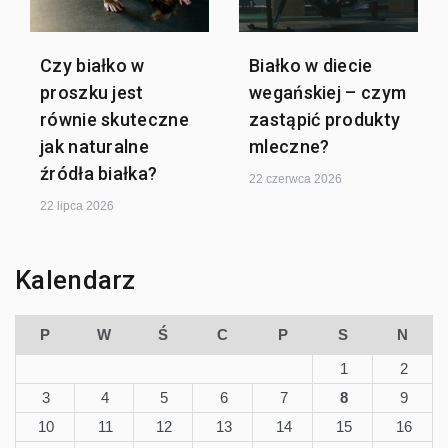
Czy białko w
Białko w diecie
proszku jest
wegańskiej – czym
równie skuteczne
zastąpić produkty
jak naturalne
mleczne?
źródła białka?
22 czerwca 2026
22 lipca 2026
Kalendarz
P
W
Ś
C
P
S
N
1
2
3
4
5
6
7
8
9
10
11
12
13
14
15
16