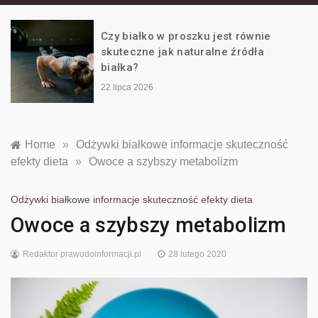
białku i
Czy białko w proszku jest równie
z
skuteczne jak naturalne źródła
odżywkach na
białka?
22 lipca 2026
siłownię
Home
»
Odżywki białkowe informacje skuteczność
efekty dieta
»
Owoce a szybszy metabolizm
Odżywki białkowe informacje skuteczność efekty dieta
Owoce a szybszy metabolizm
Redaktor prawodoinformacji.pl
28 lutego 2020