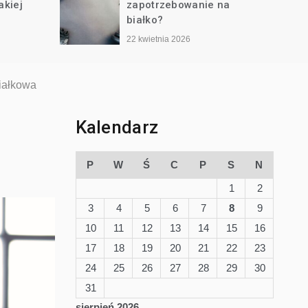
akiej
zapotrzebowanie na
białko?
22 kwietnia 2026
iałkowa
Kalendarz
P
W
Ś
C
P
S
N
1
2
3
4
5
6
7
8
9
10
11
12
13
14
15
16
17
18
19
20
21
22
23
24
25
26
27
28
29
30
31
sierpień 2026