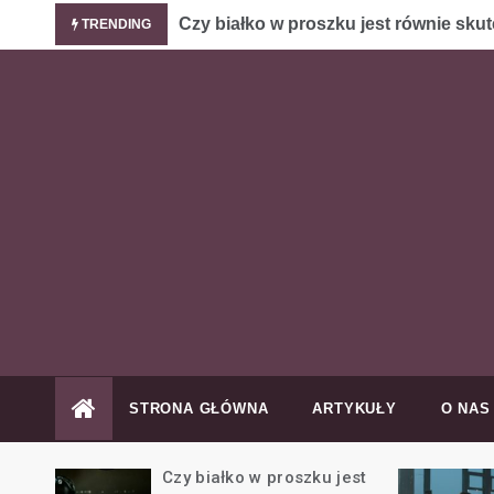
Skip
Czy białko w proszku jest równie skut
TRENDING
to
content
P
b
STRONA GŁÓWNA
ARTYKUŁY
O NAS
epsze
Czy białko w proszku jest