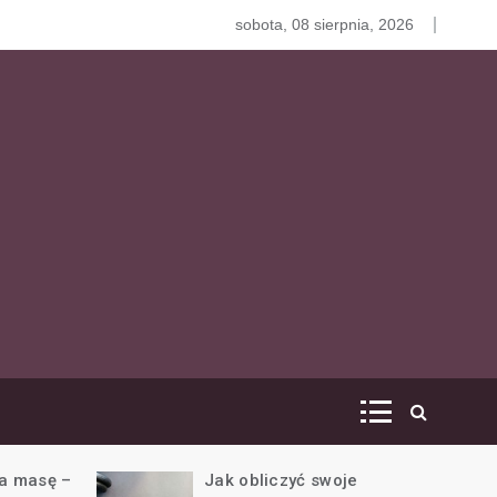
zy stosować BCAA razem z białkiem serwatkowym?
sobota, 08 sierpnia, 2026
 o
na
na masę –
Jak obliczyć swoje