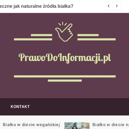
eczne jak naturalne źródła białka?
C
rawo do informacji
iałku i odżywkach 
KONTAKT
siłownię
Białko w diecie wegańskiej
Białko w diecie 