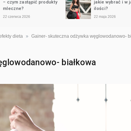
– czym zastąpić produkty
jakie wybrać i w j
mleczne?
ilości?
22 czerwca 2026
22 maja 2026
fekty dieta
»
Gainer- skuteczna odżywka węglowodanowo- b
węglowodanowo- białkowa