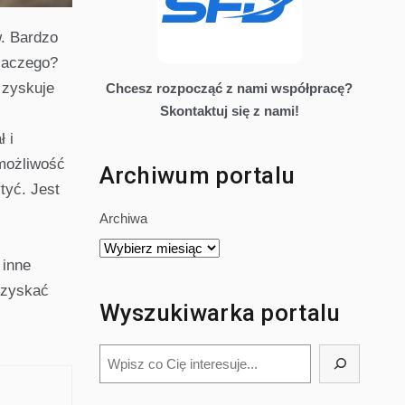
w. Bardzo
Dlaczego?
 zyskuje
Chcesz rozpocząć z nami współpracę?
Skontaktuj się z nami!
ł i
 możliwość
Archiwum portalu
tyć. Jest
Archiwa
 inne
uzyskać
Wyszukiwarka portalu
Szukaj