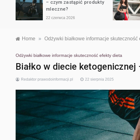
produkty
jakie wybrać i w jakiej
ilości?
22 maja 2026
Home
»
Odżywki białkowe informacje skuteczność e
Odżywki białkowe informacje skuteczność efekty dieta
Białko w diecie ketogenicznej
Redaktor prawodoinformacji.pl
22 sierpnia 2025