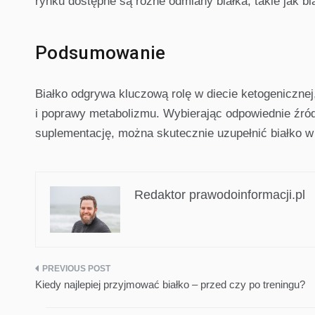
rynku dostępne są różne odmiany białka, takie jak bi
Podsumowanie
Białko odgrywa kluczową rolę w diecie ketogeniczn
i poprawy metabolizmu. Wybierając odpowiednie źródł
suplementację, można skutecznie uzupełnić białko w 
Redaktor prawodoinformacji.pl
Nawigacja
Kiedy najlepiej przyjmować białko – przed czy po treningu?
wpisu