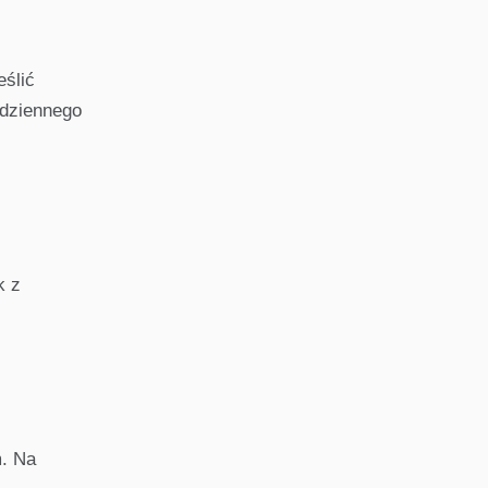
eślić
 dziennego
k z
m. Na