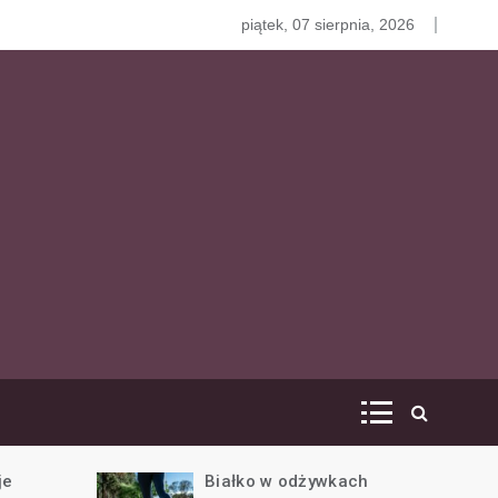
Białko i jego rola
piątek, 07 sierpnia, 2026
 o
na
żywkach
Jakie białko wybrać w