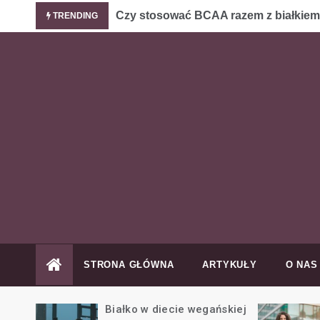
Skip
Białko
TRENDING
to
content
P
b
STRONA GŁÓWNA
ARTYKUŁY
O NAS
wegańskiej
Białko w diecie na masę –