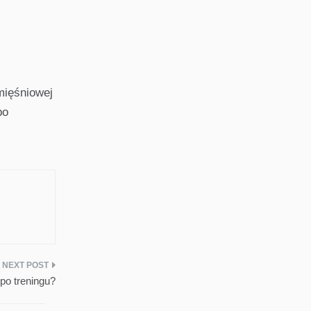
mięśniowej
po
po treningu?