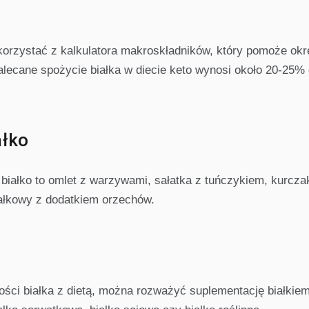
skorzystać z kalkulatora makroskładników, który pomoże okr
Zalecane spożycie białka w diecie keto wynosi około 20-25%
ałko
 białko to omlet z warzywami, sałatka z tuńczykiem, kurcza
ałkowy z dodatkiem orzechów.
ości białka z dietą, można rozważyć suplementację białkie