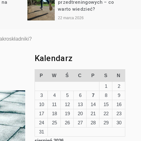
gowych – co
diecie bezglutenowej?
ieć?
22 lutego 2026
akroskładniki?
Kalendarz
P
W
Ś
C
P
S
N
1
2
3
4
5
6
7
8
9
10
11
12
13
14
15
16
17
18
19
20
21
22
23
24
25
26
27
28
29
30
31
sierpień 2026