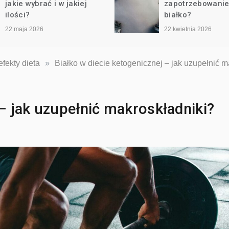
zapotrzebowanie na
przedtrenin
białko?
warto wiedz
22 kwietnia 2026
22 marca 2026
fekty dieta
»
Białko w diecie ketogenicznej – jak uzupełnić m
 – jak uzupełnić makroskładniki?