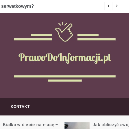
rawo do informacji
iałku i odżywkach 
KONTAKT
siłownię
Jak obliczyć swoje
Białko w od