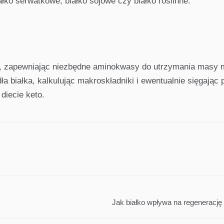
ałko serwatkowe, białko sojowe czy białko roślinne.
ej, zapewniając niezbędne aminokwasy do utrzymania masy 
a białka, kalkulując makroskładniki i ewentualnie sięgając 
diecie keto.
Jak białko wpływa na regenerację 