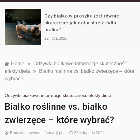
białku i
Białko w diecie wegańskiej – czym
zastąpić produkty mleczne?
odżywkach na
22 czerwca 2026
siłownię
Home
»
Odżywki białkowe informacje skuteczność
efekty dieta
»
Białko roślinne vs. białko zwierzęce – które
wybrać?
Odżywki białkowe informacje skuteczność efekty dieta
Białko roślinne vs. białko
zwierzęce – które wybrać?
Redaktor prawodoinformacji.pl
22 listopada 2024