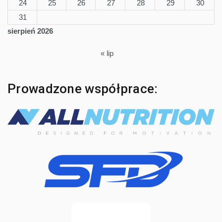
24
25
26
27
28
29
30
31
sierpień 2026
« lip
Prowadzone współprace: