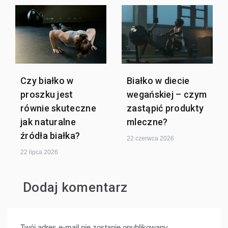
Czy białko w
Białko w diecie
proszku jest
wegańskiej – czym
równie skuteczne
zastąpić produkty
jak naturalne
mleczne?
źródła białka?
22 czerwca 2026
22 lipca 2026
Dodaj komentarz
Twój adres e-mail nie zostanie opublikowany.