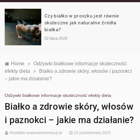
białku i
e
Białko w diecie wegańskiej – czym
zastąpić produkty mleczne?
odżywkach na
22 czerwca 2026
siłownię
Home
»
Odżywki białkowe informacje skuteczność
efekty dieta
»
Białko a zdrowie skóry, włosów i paznokci
– jakie ma działanie?
Odżywki białkowe informacje skuteczność efekty dieta
Białko a zdrowie skóry, włosów
i paznokci – jakie ma działanie?
Redaktor prawodoinformacji.pl
22 października 2025